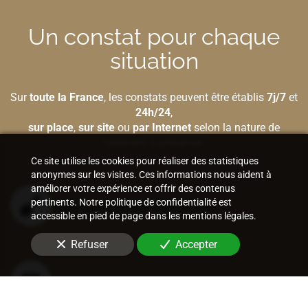
Un constat pour chaque
situation
Sur
toute la France
, les constats peuvent être établis
7j/7
et
24h/24
,
sur place
,
sur site
ou
par Internet
selon la nature de
l'élément à préserver.
Ce site utilise les cookies pour réaliser des statistiques
anonymes sur les visites. Ces informations nous aident à
améliorer votre expérience et offrir des contenus
pertinents. Notre politique de confidentialité est
Bâtiment et construction
accessible en pied de page dans les mentions légales.
Refuser
Accepter
Internet et nouvelles technologies