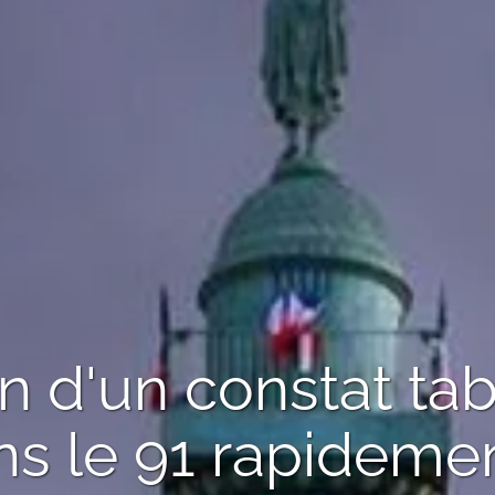
n d'un
constat tab
s le 91
rapidemen