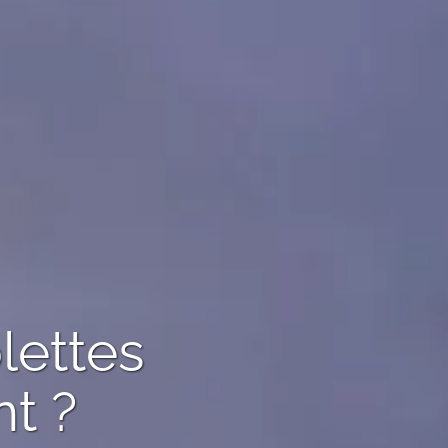
lettes
t ?