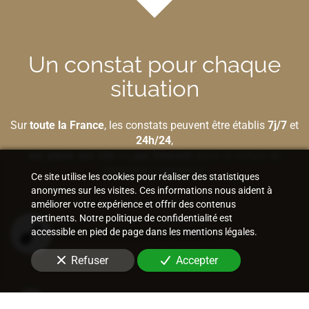
Un constat pour chaque
situation
Sur
toute la France
, les constats peuvent être établis
7j/7
et
24h/24
,
sur place
,
sur site
ou
par Internet
selon la nature de
l'élément à préserver.
Ce site utilise les cookies pour réaliser des statistiques
anonymes sur les visites. Ces informations nous aident à
améliorer votre expérience et offrir des contenus
pertinents. Notre politique de confidentialité est
Bâtiment et construction
accessible en pied de page dans les mentions légales.
Refuser
Accepter