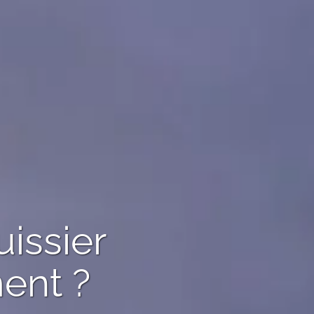
uissier
ent ?