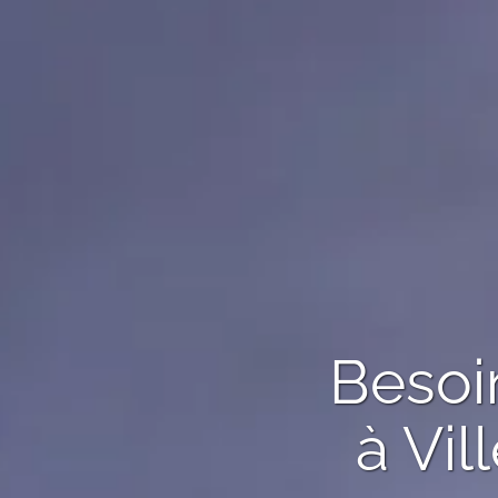
Besoin
à
Vil