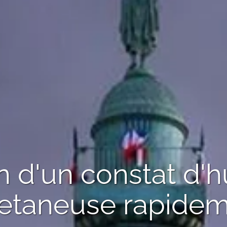
 d'un constat d'h
letaneuse
rapidem