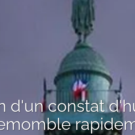
 d'un constat d'h
lemomble
rapidem