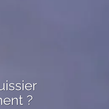
uissier
ent ?