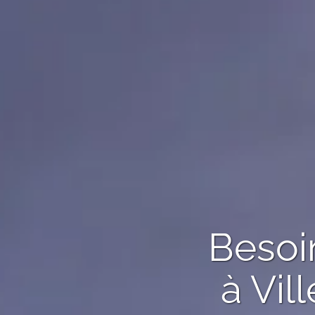
Besoin
à
Vil