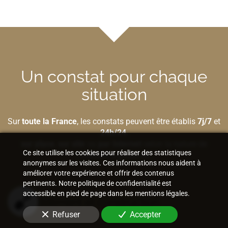
Un constat pour chaque
situation
Sur
toute la France
, les constats peuvent être établis
7j/7
et
24h/24
,
sur place
,
sur site
ou
par Internet
selon la nature de
Ce site utilise les cookies pour réaliser des statistiques
l'élément à préserver.
anonymes sur les visites. Ces informations nous aident à
améliorer votre expérience et offrir des contenus
pertinents. Notre politique de confidentialité est
accessible en pied de page dans les mentions légales.
Bâtiment et construction
Refuser
Accepter