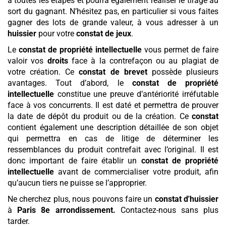
à toutes les étapes et pourra également réaliser le tirage au
sort du gagnant. N’hésitez pas, en particulier si vous faites
gagner des lots de grande valeur, à vous adresser à un
huissier
pour votre
constat de jeux
.
Le
constat de propriété intellectuelle
vous permet de faire
valoir vos
droits
face à la contrefaçon ou au plagiat de
votre création. Ce
constat de brevet
possède plusieurs
avantages. Tout d’abord, le
constat de propriété
intellectuelle
constitue une preuve d’antériorité irréfutable
face à vos concurrents. Il est daté et permettra de prouver
la date de dépôt du produit ou de la création. Ce
constat
contient également une description détaillée de son objet
qui permettra en cas de litige de déterminer les
ressemblances du produit contrefait avec l’original. Il est
donc important de faire établir un
constat de propriété
intellectuelle
avant de commercialiser votre produit, afin
qu’aucun tiers ne puisse se l’approprier.
Ne cherchez plus, nous pouvons faire un
constat d'huissier
à
Paris 8e arrondissement
.
Contactez-nous sans plus
tarder.