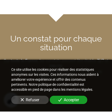
Un constat pour chaque
situation
Sur
toute la France
, les constats peuvent être établis
7j/7
et
24h/24
,
Ce site utilise les cookies pour réaliser des statistiques
sur place
,
sur site
ou
par Internet
selon la nature de
anonymes sur les visites. Ces informations nous aident à
l'élément à préserver.
améliorer votre expérience et offrir des contenus
pertinents. Notre politique de confidentialité est
accessible en pied de page dans les mentions légales.
Bâtiment et construction
Refuser
Accepter