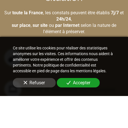
Sur
toute la France
, les constats peuvent être établis
7j/7
et
24h/24
,
sur place
,
sur site
ou
par Internet
selon la nature de
l'élément à préserver.
Ce site utilise les cookies pour réaliser des statistiques
anonymes sur les visites. Ces informations nous aident à
Bâtiment et construction
améliorer votre expérience et offrir des contenus
pertinents. Notre politique de confidentialité est
accessible en pied de page dans les mentions légales.
Refuser
Accepter
Internet et nouvelles technologies
Vie sociale et entraves