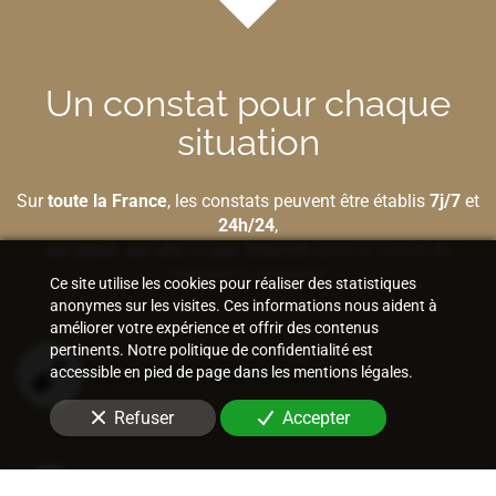
Un constat pour chaque
situation
Sur
toute la France
, les constats peuvent être établis
7j/7
et
24h/24
,
sur place
,
sur site
ou
par Internet
selon la nature de
l'élément à préserver.
Ce site utilise les cookies pour réaliser des statistiques
anonymes sur les visites. Ces informations nous aident à
améliorer votre expérience et offrir des contenus
pertinents. Notre politique de confidentialité est
Bâtiment et construction
accessible en pied de page dans les mentions légales.
Refuser
Accepter