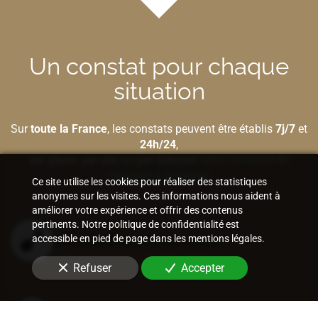
Un constat pour chaque
situation
Sur
toute la France
, les constats peuvent être établis
7j/7
et
24h/24
,
sur place
,
sur site
ou
par Internet
selon la nature de
l'élément à préserver.
Ce site utilise les cookies pour réaliser des statistiques
anonymes sur les visites. Ces informations nous aident à
améliorer votre expérience et offrir des contenus
pertinents. Notre politique de confidentialité est
Bâtiment et construction
accessible en pied de page dans les mentions légales.
Refuser
Accepter