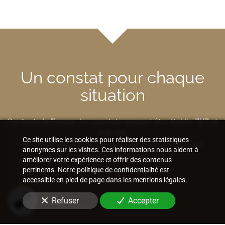
Un constat pour chaque
situation
Sur
toute la France
, les constats peuvent être établis
7j/7
et
24h/24
,
Ce site utilise les cookies pour réaliser des statistiques
sur place
,
sur site
ou
par Internet
selon la nature de
anonymes sur les visites. Ces informations nous aident à
l'élément à préserver.
améliorer votre expérience et offrir des contenus
pertinents. Notre politique de confidentialité est
accessible en pied de page dans les mentions légales.
Bâtiment et construction
Refuser
Accepter