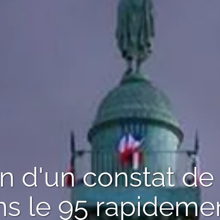
n d'un
constat de
s le 95
rapidemen