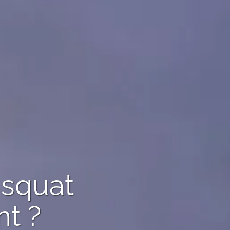
 squat
t ?