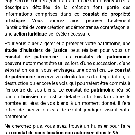
copie ou de contrefaçon. La date du dépôt du
constat
et la
description détaillée de la création font partie des
informations comprises dans ce
constat de propriété
artistique
. Vous pourrez ainsi prouver facilement
l’antériorité de votre création et démontrer sa contrefaçon si
une
action juridique
se révèle nécessaire.
Pour vous aider à gérer et à protéger votre patrimoine, une
étude d'huissiers de justice
peut réaliser pour vous un
constat de patrimoine
. Les
constats de patrimoine
peuvent notamment être utiles lors d’une succession, d’une
séparation ou si vous envisagez une donation. Le
constat
de patrimoine
préserve vos
droits
face à la dégradation, la
destruction ou encore les vols qui pourraient être commis à
l’encontre de vos biens. Le
constat de patrimoine
réalisé
par un
huissier
de justice détaille à la fois la nature, le
nombre et l’état de vos biens à un moment donné. Il fera
office de preuve en cas de conflit juridique visant votre
patrimoine.
Ne cherchez plus, vous avez trouvé un huissier pour faire
un
constat de sous location non autorisée
dans le 95
.