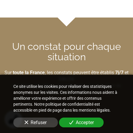
Un constat pour chaque
situation
Sur
toute la France
, les constats peuvent être établis
7j/7
et
24h/24
,
sur place
,
sur site
ou
par Internet
selon la nature de
Ce site utilise les cookies pour réaliser des statistiques
l'élément à préserver.
anonymes sur les visites. Ces informations nous aident à
améliorer votre expérience et offrir des contenus
pertinents. Notre politique de confidentialité est
accessible en pied de page dans les mentions légales.
Bâtiment et construction
Refuser
Accepter