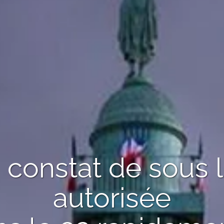
n
constat de sous 
autorisée