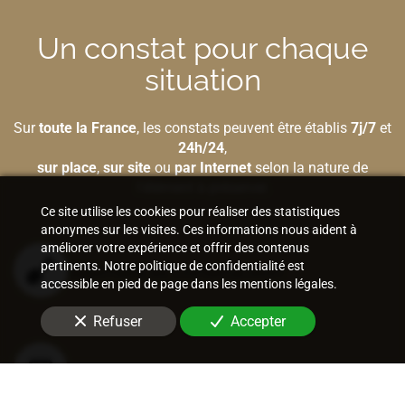
Un constat pour chaque
situation
Sur
toute la France
, les constats peuvent être établis
7j/7
et
24h/24
,
sur place
,
sur site
ou
par Internet
selon la nature de
l'élément à préserver.
Ce site utilise les cookies pour réaliser des statistiques
anonymes sur les visites. Ces informations nous aident à
améliorer votre expérience et offrir des contenus
pertinents. Notre politique de confidentialité est
Bâtiment et construction
accessible en pied de page dans les mentions légales.
Refuser
Accepter
Internet et nouvelles technologies