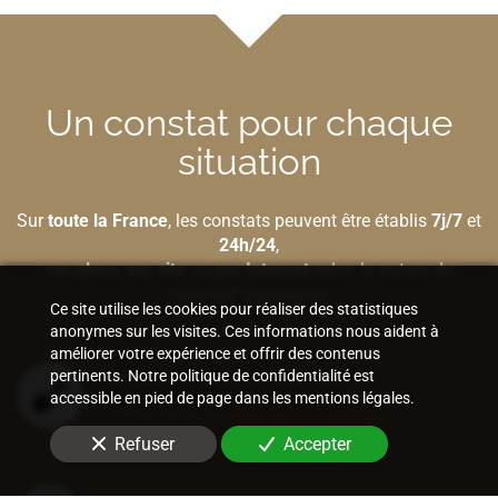
Un constat pour chaque
situation
Sur
toute la France
, les constats peuvent être établis
7j/7
et
24h/24
,
sur place
,
sur site
ou
par Internet
selon la nature de
l'élément à préserver.
Ce site utilise les cookies pour réaliser des statistiques
anonymes sur les visites. Ces informations nous aident à
améliorer votre expérience et offrir des contenus
pertinents. Notre politique de confidentialité est
Bâtiment et construction
accessible en pied de page dans les mentions légales.
Refuser
Accepter