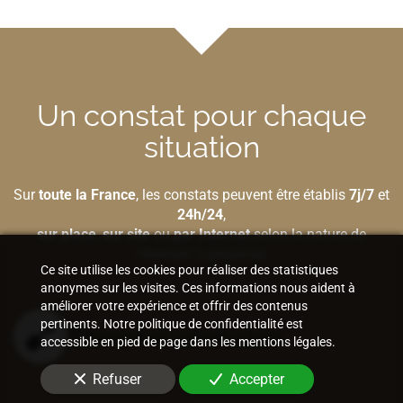
Un constat pour chaque
situation
Sur
toute la France
, les constats peuvent être établis
7j/7
et
24h/24
,
sur place
,
sur site
ou
par Internet
selon la nature de
l'élément à préserver.
Ce site utilise les cookies pour réaliser des statistiques
anonymes sur les visites. Ces informations nous aident à
améliorer votre expérience et offrir des contenus
pertinents. Notre politique de confidentialité est
Bâtiment et construction
accessible en pied de page dans les mentions légales.
Refuser
Accepter