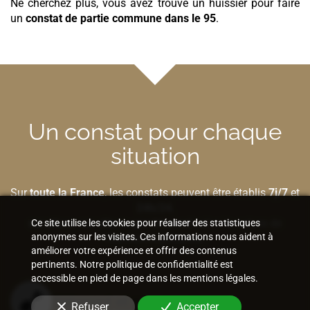
Ne cherchez plus, vous avez trouvé un huissier pour faire
un
constat de partie commune
dans le 95
.
Un constat pour chaque
situation
Sur
toute la France
, les constats peuvent être établis
7j/7
et
24h/24
,
sur place
,
sur site
ou
par Internet
selon la nature de
Ce site utilise les cookies pour réaliser des statistiques
anonymes sur les visites. Ces informations nous aident à
l'élément à préserver.
améliorer votre expérience et offrir des contenus
pertinents. Notre politique de confidentialité est
accessible en pied de page dans les mentions légales.
Bâtiment et construction
Refuser
Accepter