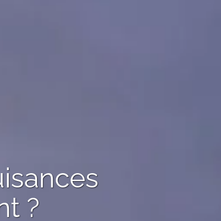
uisances
t ?