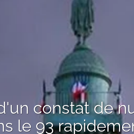
d'un
constat de n
s le 93
rapidemen