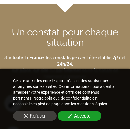
Un constat pour chaque
situation
Sur
toute la France
, les constats peuvent être établis
7j/7
et
24h/24
,
sur place
,
sur site
ou
par Internet
selon la nature de
l'élément à préserver.
Ce site utilise les cookies pour réaliser des statistiques
anonymes sur les visites. Ces informations nous aident à
améliorer votre expérience et offrir des contenus
pertinents. Notre politique de confidentialité est
Bâtiment et construction
accessible en pied de page dans les mentions légales.
Refuser
Accepter