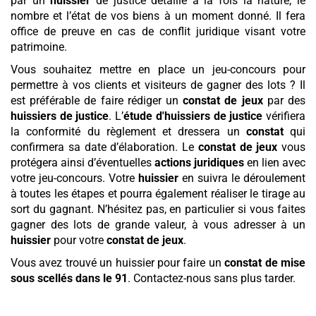
par un
huissier
de justice détaille à la fois la nature, le
nombre et l’état de vos biens à un moment donné. Il fera
office de preuve en cas de conflit juridique visant votre
patrimoine.
Vous souhaitez mettre en place un jeu-concours pour
permettre à vos clients et visiteurs de gagner des lots ? Il
est préférable de faire rédiger un
constat de jeux
par des
huissiers de justice
. L’
étude d'huissiers de justice
vérifiera
la conformité du règlement et dressera un
constat
qui
confirmera sa date d’élaboration. Le
constat de jeux
vous
protégera ainsi d’éventuelles
actions juridiques
en lien avec
votre jeu-concours. Votre
huissier
en suivra le déroulement
à toutes les étapes et pourra également réaliser le tirage au
sort du gagnant. N’hésitez pas, en particulier si vous faites
gagner des lots de grande valeur, à vous adresser à un
huissier
pour votre
constat de jeux
.
Vous avez trouvé un huissier pour faire un
constat de mise
sous scellés
dans le 91
. Contactez-nous sans plus tarder.