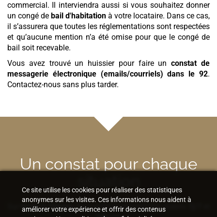
commercial. Il interviendra aussi si vous souhaitez donner
un congé de
bail d'habitation
à votre locataire. Dans ce cas,
il s’assurera que toutes les réglementations sont respectées
et qu’aucune mention n’a été omise pour que le congé de
bail soit recevable.
Vous avez trouvé un huissier pour faire un
constat de
messagerie électronique (emails/courriels)
dans le 92
.
Contactez-nous sans plus tarder.
Un constat pour chaque
situation
Ce site utilise les cookies pour réaliser des statistiques
anonymes sur les visites. Ces informations nous aident à
Sur
toute la France
, les constats peuvent être établis
7j/7
et
améliorer votre expérience et offrir des contenus