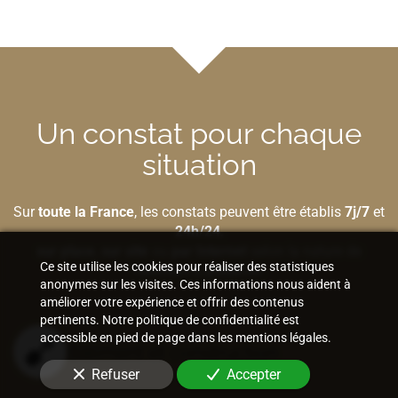
Un constat pour chaque
situation
Sur
toute la France
, les constats peuvent être établis
7j/7
et
24h/24
,
sur place
,
sur site
ou
par Internet
selon la nature de
Ce site utilise les cookies pour réaliser des statistiques
l'élément à préserver.
anonymes sur les visites. Ces informations nous aident à
améliorer votre expérience et offrir des contenus
pertinents. Notre politique de confidentialité est
accessible en pied de page dans les mentions légales.
Bâtiment et construction
Refuser
Accepter