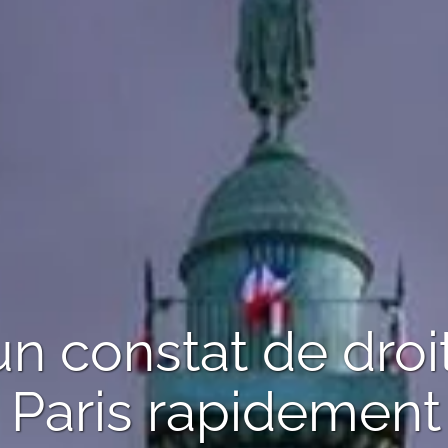
'un
constat de droi
 Paris
rapidement