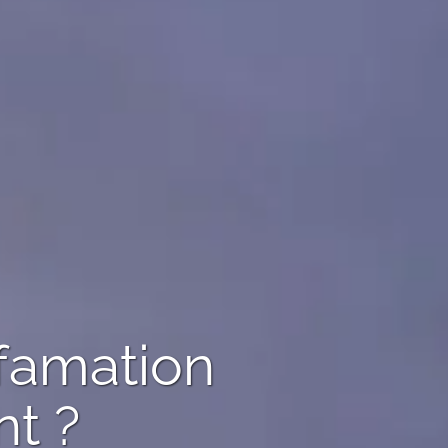
ffamation
t ?