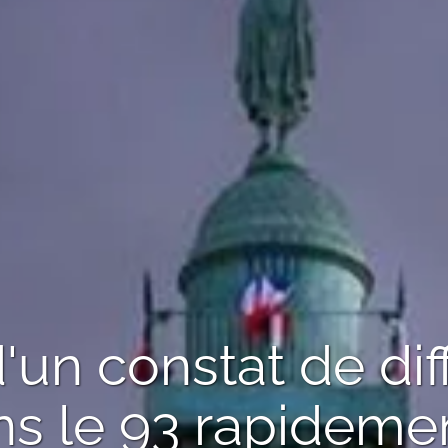
d'un
constat de di
s le 93
rapidemen