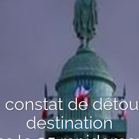
n
constat de déto
destination