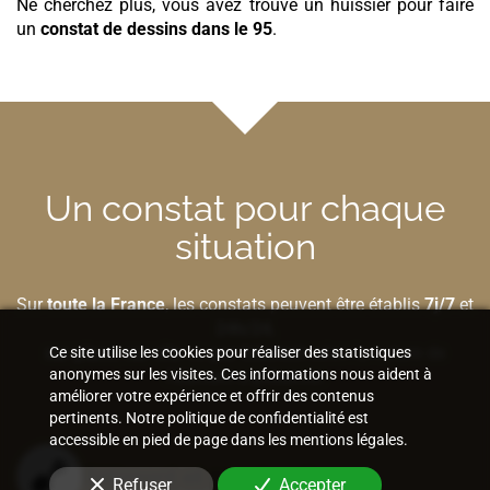
Ne cherchez plus, vous avez trouvé un huissier pour faire
un
constat de dessins
dans le 95
.
Un constat pour chaque
situation
Sur
toute la France
, les constats peuvent être établis
7j/7
et
24h/24
,
sur place
,
sur site
ou
par Internet
selon la nature de
Ce site utilise les cookies pour réaliser des statistiques
anonymes sur les visites. Ces informations nous aident à
l'élément à préserver.
améliorer votre expérience et offrir des contenus
pertinents. Notre politique de confidentialité est
accessible en pied de page dans les mentions légales.
Bâtiment et construction
Refuser
Accepter