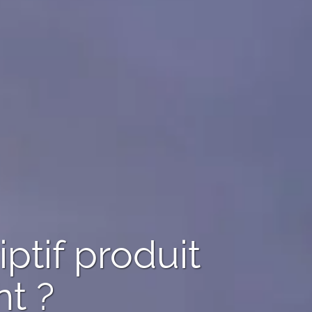
ptif produit
t ?