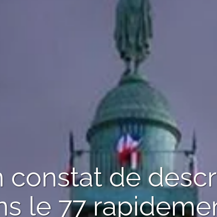
n
constat de descri
s le 77
rapidemen