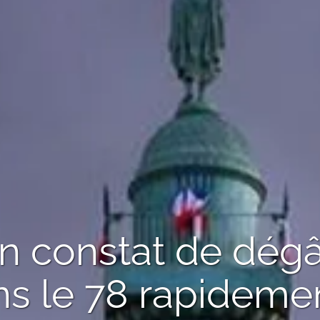
un
constat de dégâ
s le 78
rapidemen