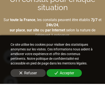
situation
Sur
toute la France
, les constats peuvent être établis
7j/7
et
24h/24
,
sur place
,
sur site
ou
par Internet
selon la nature de
l'élément à préserver.
Ce site utilise les cookies pour réaliser des statistiques
anonymes sur les visites. Ces informations nous aident à
améliorer votre expérience et offrir des contenus
Bâtiment et construction
pertinents. Notre politique de confidentialité est
accessible en pied de page dans les mentions légales.
Refuser
Accepter
Internet et nouvelles technologies