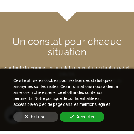
Un constat pour chaque
situation
Sur
toute la France
, les constats peuvent être établis
7j/7
et
24h/24
,
Ce site utilise les cookies pour réaliser des statistiques
sur place
,
sur site
ou
par Internet
selon la nature de
anonymes sur les visites. Ces informations nous aident à
l'élément à préserver.
améliorer votre expérience et offrir des contenus
pertinents. Notre politique de confidentialité est
accessible en pied de page dans les mentions légales.
Bâtiment et construction
Refuser
Accepter