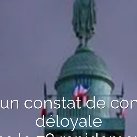
'un
constat de co
déloyale