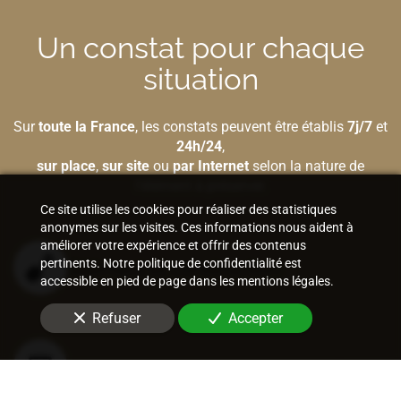
Un constat pour chaque
situation
Sur
toute la France
, les constats peuvent être établis
7j/7
et
24h/24
,
sur place
,
sur site
ou
par Internet
selon la nature de
l'élément à préserver.
Ce site utilise les cookies pour réaliser des statistiques
anonymes sur les visites. Ces informations nous aident à
améliorer votre expérience et offrir des contenus
pertinents. Notre politique de confidentialité est
Bâtiment et construction
accessible en pied de page dans les mentions légales.
Refuser
Accepter
Internet et nouvelles technologies