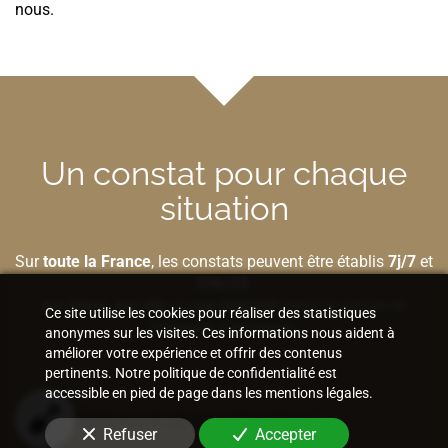
nous.
Un constat pour chaque
situation
Sur
toute la France
, les constats peuvent être établis
7j/7
et
24h/24
,
sur place
,
sur site
ou
par Internet
selon la nature de
Ce site utilise les cookies pour réaliser des statistiques
l'élément à préserver.
anonymes sur les visites. Ces informations nous aident à
améliorer votre expérience et offrir des contenus
pertinents. Notre politique de confidentialité est
accessible en pied de page dans les mentions légales.
Bâtiment et construction
Refuser
Accepter