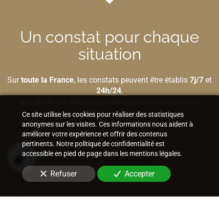
Un constat pour chaque
situation
Sur
toute la France
, les constats peuvent être établis
7j/7
et
24h/24
,
sur place
,
sur site
ou
par Internet
selon la nature de
l'élément à préserver.
Ce site utilise les cookies pour réaliser des statistiques
anonymes sur les visites. Ces informations nous aident à
améliorer votre expérience et offrir des contenus
pertinents. Notre politique de confidentialité est
accessible en pied de page dans les mentions légales.
Bâtiment et construction
Refuser
Accepter
Internet et nouvelles technologies