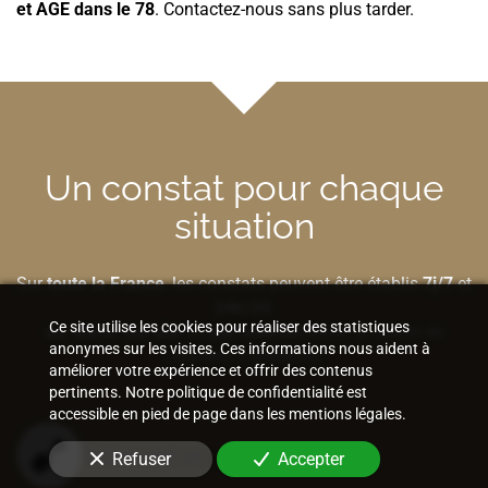
et AGE
dans le 78
. Contactez-nous sans plus tarder.
Un constat pour chaque
situation
Sur
toute la France
, les constats peuvent être établis
7j/7
et
24h/24
,
Ce site utilise les cookies pour réaliser des statistiques
sur place
,
sur site
ou
par Internet
selon la nature de
anonymes sur les visites. Ces informations nous aident à
l'élément à préserver.
améliorer votre expérience et offrir des contenus
pertinents. Notre politique de confidentialité est
accessible en pied de page dans les mentions légales.
Bâtiment et construction
Refuser
Accepter