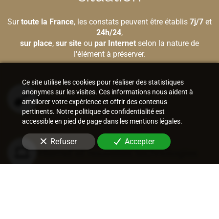
Sur
toute la France
, les constats peuvent être établis
7j/7
et
24h/24
,
sur place
,
sur site
ou
par Internet
selon la nature de
l'élément à préserver.
Ce site utilise les cookies pour réaliser des statistiques
anonymes sur les visites. Ces informations nous aident à
Bâtiment et construction
améliorer votre expérience et offrir des contenus
pertinents. Notre politique de confidentialité est
accessible en pied de page dans les mentions légales.
Refuser
Accepter
Internet et nouvelles technologies
Vie sociale et entraves