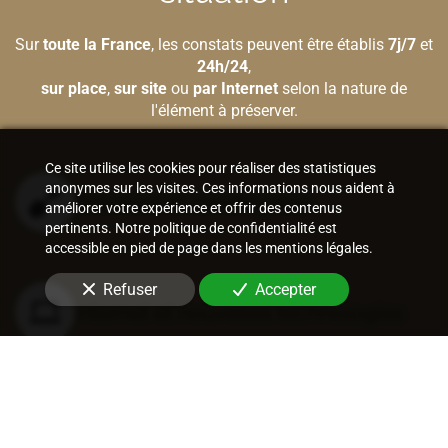
Sur
toute la France
, les constats peuvent être établis
7j/7
et
24h/24
,
sur place
,
sur site
ou
par Internet
selon la nature de
l'élément à préserver.
Ce site utilise les cookies pour réaliser des statistiques
anonymes sur les visites. Ces informations nous aident à
Bâtiment et construction
améliorer votre expérience et offrir des contenus
pertinents. Notre politique de confidentialité est
accessible en pied de page dans les mentions légales.
Refuser
Accepter
Internet et nouvelles technologies
Vie sociale et entraves