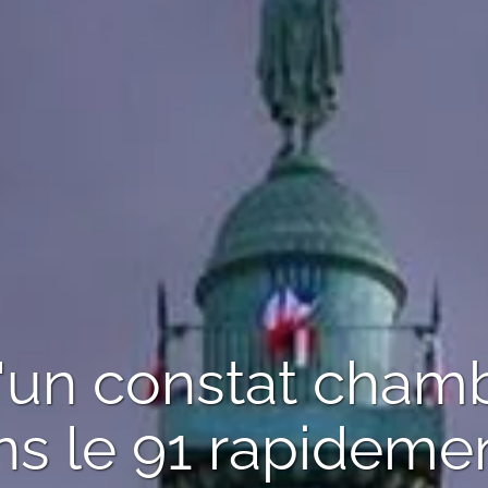
'un
constat chamb
s le 91
rapidemen