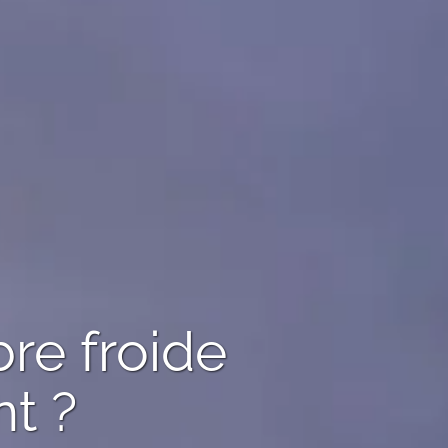
re froide
t ?